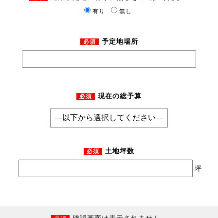
有り
無し
予定地場所
必須
現在の総予算
必須
土地坪数
必須
坪