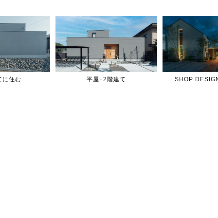
てに住む
平屋+2階建て
SHOP DES