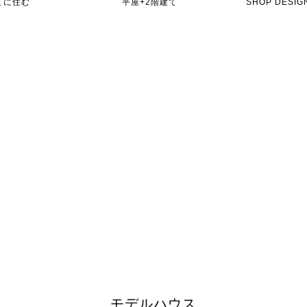
てに住む
平屋+2階建て
SHOP DES
モデルハウス