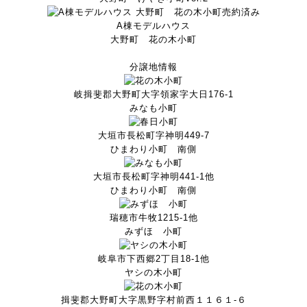
売約済み
A棟モデルハウス
大野町 花の木小町
分譲地情報
岐揖斐郡大野町大字領家字大日176-1
みなも小町
大垣市長松町字神明449-7
ひまわり小町 南側
大垣市長松町字神明441-1他
ひまわり小町 南側
瑞穂市牛牧1215-1他
みずほ 小町
岐阜市下西郷2丁目18-1他
ヤシの木小町
揖斐郡大野町大字黒野字村前西１１６１-６