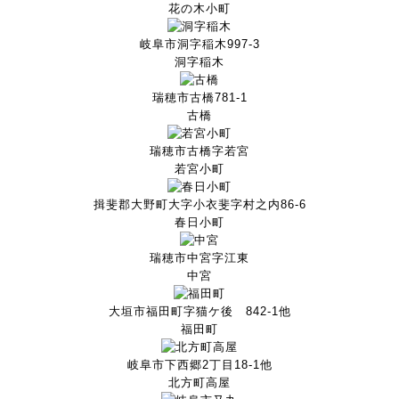
花の木小町
岐阜市洞字稲木997-3
洞字稲木
瑞穂市古橋781-1
古橋
瑞穂市古橋字若宮
若宮小町
揖斐郡大野町大字小衣斐字村之内86-6
春日小町
瑞穂市中宮字江東
中宮
大垣市福田町字猫ケ後 842-1他
福田町
岐阜市下西郷2丁目18-1他
北方町高屋