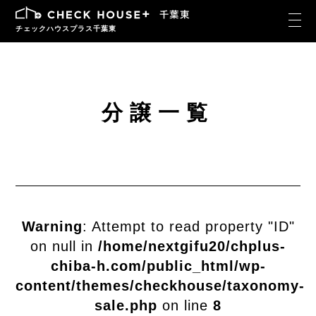
チェックハウスプラス千葉東
分譲一覧
Warning
: Attempt to read property "ID"
on null in
/home/nextgifu20/chplus-
chiba-h.com/public_html/wp-
content/themes/checkhouse/taxonomy-
sale.php
on line
8